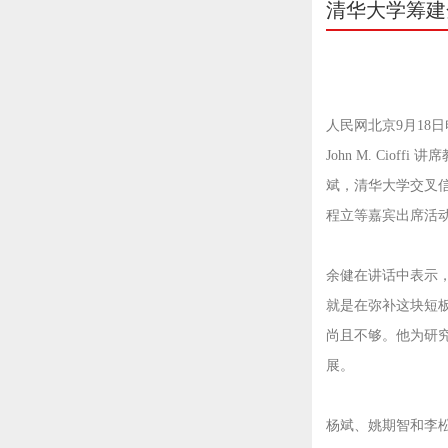
清华大学筹建
人民网北京9月18
John M. Ci
斌，清华大学交叉
程立等嘉宾出席活
余健在讲话中表示
就是在弥补这块短
尚且不够。他为研
展。
杨斌、姚期智和李