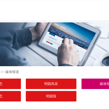
>> 媒体报道
态
明园风采
媒体
态
明园报