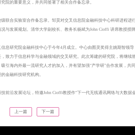
研究院的重要意义，并共同签署了相关合作备忘录。
校级联合实验室合作备忘录。邹昊对交叉信息院金融科技中心科研进程进
与发展规划。清华大学副校长、教务长杨斌为John Cioffi 讲席教授授
叉信息研究院金融科技中心于今年4月成立。中心由图灵奖得主姚期智领导
任，致力于信息科学与金融领域的交叉研究。此次筹建的研究院，将继续
，吸引海内外最一流研究人才的加入，并有望加强“产学研”合作发展，共
型的金融科技研究机构。
前沿发展论坛，特邀John Cioffi教授作“下一代无线通讯网络与大数据
上一篇
下一篇