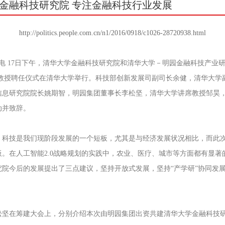
金融科技研究院 专注金融科技行业发展
http://politics.people.com.cn/n1/2016/0918/c1026-28720938.html
日电 17日下午，清华大学金融科技研究院和清华大学－明园金融科技产业
offi 讲席教授聘任仪式在清华大学举行。科技部创新发展司副司长余健，清华大
信息研究院院长姚期智，明园集团董事长李松坚，清华大学讲席教授邹昊，
动并致辞。
，科技是我们现阶段发展的一个短板，尤其是与经济发展状况相比，而此
板。在人工智能2.0战略规划的实践中，农业、医疗、城市等方面都有显著
究院今后的发展提出了三点建议，坚持开放式发展，坚持“产学研”协同发
松坚在筹建大会上，分别介绍本次由明园集团出资共建清华大学金融科技