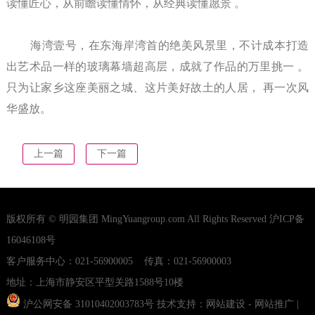
读懂匠心，从前瞻读懂情怀，从经典读懂愿景 。
海湾壹号，在东海岸湾首的绝美风景里，不计成本打造
出艺术品一样的玻璃幕墙超高层，成就了作品的万里挑一 。
只为让家乡这座美丽之城、这片美好故土的人居， 再一次风
华盛放。
上一篇
下一篇
版权所有 © 明园集团 MingYuangroup.com All Rights Reserved
沪ICP备
16046108号
客户服务中心：021-56900005 传真：021-56900003
地址：上海市静安区平型关路1588号10楼
沪公网安备 31010402003783号
技术支持：
网站建设
-
网站推广
|