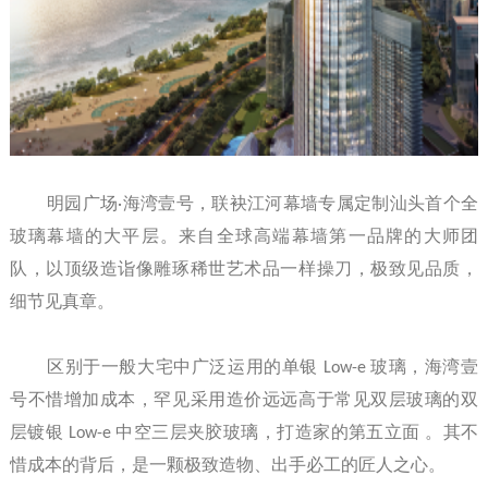
明园广场·海湾壹号，联袂江河幕墙专属定制汕头首个全
玻璃幕墙的大平层。来自全球高端幕墙第一品牌的大师团
队，以顶级造诣像雕琢稀世艺术品一样操刀，极致见品质，
细节见真章。
区别于一般大宅中广泛运用的单银
Low-e
玻璃，海湾壹
号不惜增加成本，罕见采用造价远远高于常见双层玻璃的双
层镀银
Low-e
中空三层夹胶玻璃，打造家的第五立面 。其不
惜成本的背后，是一颗极致造物、出手必工的匠人之心。