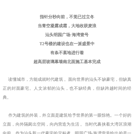
指针分秒向前，不觉已过立冬
当青空凝露成霜，大地收获麦浪
汕头明园广场·海湾壹号
T2
号楼的建设也在一派盛景中
有条不紊地进行着
超高层玻璃幕墙南北面施工基本完成
读懂城市，方能成就时代建筑 。面向世界的汕头不缺豪宅，但缺真
正的封面豪宅。人文浓郁的汕头，也不缺经典，但缺跨越时间的经
典。
作为建筑的外装，外立面是建筑给予世界的第一眼惊艳。一个好的
立面，向外隔阂出空间，向内营造为生活 。当时代裹挟着大湾区浪潮
向前，作为汕头新一代豪宅的定标者，明园广场·海湾壹号给出的是一