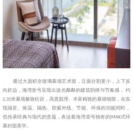
通过大面积全玻璃幕墙艺术面，立面分割更小，上下反
向折边，海湾壹号呈现出波光粼粼的建筑韵律与节奏感 。约
2.35
米幕墙极致柱距，高贵肌理、丰富精致的幕墙细部，在实
现隔音、保温、隔热、防紫外线、节能、环保的功能同时，
也传承经典与现代的意蕴，表达着海湾壹号独有的
IMAX
式环
幕封面美学。