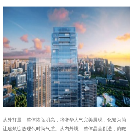
从外打量，整体恢弘明亮，将奢华大气完美展现，化繁为简
让建筑绽放现代时尚气质。从内外眺，整体晶莹剔透，俯瞰